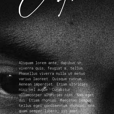
Aliquam lorem ante, dapibus in,
viverra quis, feugiat a, tellus.
Phasellus viverra nulla ut metus
varius laoreet. Quisque rutrum.
Aenean imperdiet. Etiam ultricies
nisi vel augue. Curabitur
ullamcorper ultricies nisi. Nam eget
dui. Etiam rhoncus. Maecenas tempus,
tellus eget condimentum rhoncus, sem
quam semper libero, sit amet