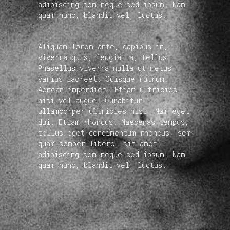
adipiscing sem neque sed ipsum. Nam
quam nunc, blandit vel, luctus.
Aliquam lorem ante, dapibus in,
viverra quis, feugiat a, tellus.
Phasellus viverra nulla ut metus
varius laoreet. Quisque rutrum.
Aenean imperdiet. Etiam ultricies
nisi vel augue. Curabitur
ullamcorper ultricies nisi. Nam eget
dui. Etiam rhoncus. Maecenas tempus,
tellus eget condimentum rhoncus, sem
quam semper libero, sit amet
adipiscing sem neque sed ipsum. Nam
quam nunc, blandit vel, luctus.