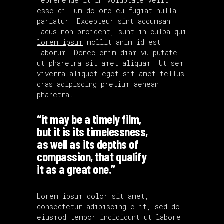
reprehenderit in voluptate velit
esse cillum dolore eu fugiat nulla
pariatur. Excepteur sint accumsan
lacus non proident, sunt in culpa qui
lorem ipsum
mollit anim id est
laborum. Donec enim diam vulputate
ut pharetra sit amet aliquam. Ut sem
viverra aliquet eget sit amet tellus
cras adipiscing pretium aenean
pharetra.
“it may be a timely film,
but it is its timelessness,
as well as its depths of
compassion, that qualify
it as a great one.”
Lorem ipsum dolor sit amet,
consectetur adipiscing elit, sed do
eiusmod tempor incididunt ut labore