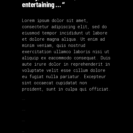
entertaining … “
Lorem ipsum dolor sit amet,
consectetur adipiscing elit, sed do
eiusmod tempor incididunt ut labore
et dolore magna aliqua. Ut enim ad
minim veniam, quis nostrud
exercitation ullamco laboris nisi ut
aliquip ex eacommodo consequat. Duis
aute irure dolor in reprehenderit in
voluptate velit esse cillum dolore
eu fugiat nulla pariatur. Excepteur
sint occaecat cupidatat non
proident, sunt in culpa qui officiat.
toto togel
situs togel
link gacor
jacktoto